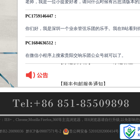
老师，我是一位小提爱好者，请问什么时候有吕思清版本的
快递温馨提示
PC1759146447：
你们好，我是深圳一个业余管弦乐团的乐手。我在B站看到你
【乐迷俱乐部】2024.5.9乐迷讲座
PC1684636512：
【乐迷俱乐部】2024.1.25乐迷讲座
在微信小程序上搜索贵阳交响乐团公众号就可以了。
【顺丰包邮服务通知】
快递温馨提示
【乐迷俱乐部】2024.5.9乐迷讲座
E8+，Chrome,Mozilla Firefox,360等主流浏览器，IE6浏览器请自行升级,以免
-20090036
黔ICP备09007571号-2
贵公网安备 52010202000414号